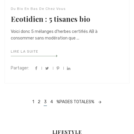
Du Bio En Bas De Chez Vous
Ecotidien : 5 tisanes bio
Voici donc 5 mélanges d'herbes certifiés AB à
consommer sans modération que ...
LIRE LA SUITE
Partager:
Navigation
1
2
3
4
%PAGES TOTALES%
dans
les
articles
LIFESTYLE