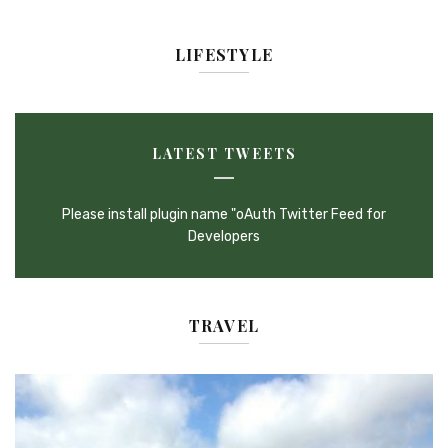
articles
LIFESTYLE
LATEST TWEETS
Please install plugin name "oAuth Twitter Feed for
Developers
TRAVEL