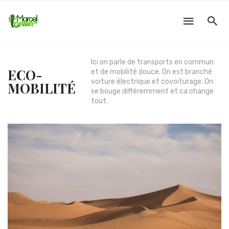
Ici on parle de transports en commun
ECO-
et de mobilité douce. On est branché
voiture électrique et covoiturage. On
MOBILITÉ
se bouge différemment et ca change
tout.