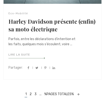
Eco-Mobilité
Harley Davidson présente (enfin)
sa moto électrique
Parfois, entre les déclarations d'intention et
les faits, quelques mois s'écoulent, voire ...
LIRE LA SUITE
Partager:
Navigation
1
2
3
...
%PAGES TOTALES%
dans
les