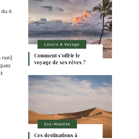
s du 6
Loisirs & Voyage
Comment s’offrir le
u non)
voyage de ses rêves ?
rques
st
Eco-Mobilité
Ces destinations à