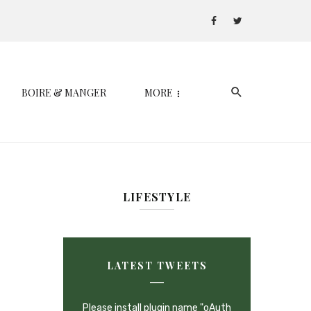
BOIRE & MANGER
MORE
LIFESTYLE
LATEST TWEETS
Please install plugin name "oAuth