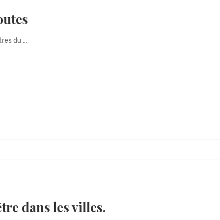
outes
es du ...
tre dans les villes.