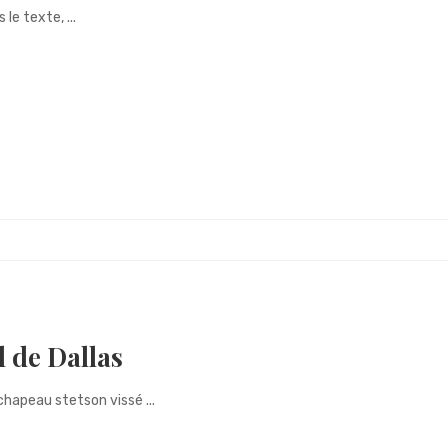
 le texte, ...
l de Dallas
chapeau stetson vissé ...