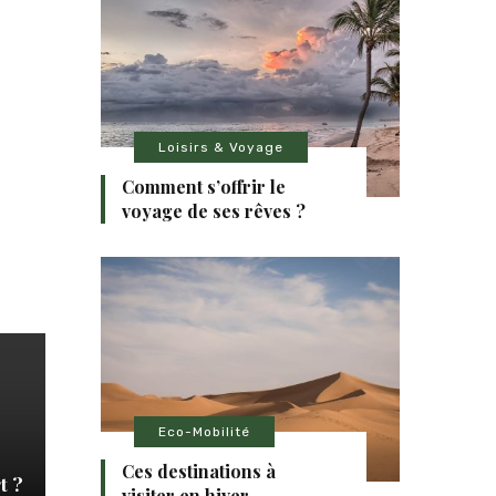
Loisirs & Voyage
Comment s’offrir le
voyage de ses rêves ?
Eco-Mobilité
Ces destinations à
t ?
visiter en hiver