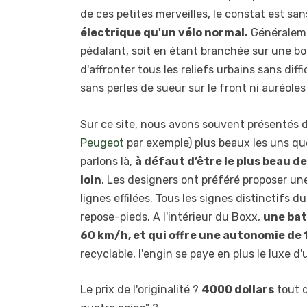
de ces petites merveilles, le constat est san
électrique qu'un vélo normal.
Généralemen
pédalant, soit en étant branchée sur une bon
d'affronter tous les reliefs urbains sans diffi
sans perles de sueur sur le front ni auréole
Sur ce site, nous avons souvent présentés d
Peugeot
par exemple) plus beaux les uns que
parlons là,
à défaut d’être le plus beau de
loin
. Les designers ont préféré proposer une
lignes effilées. Tous les signes distinctifs d
repose-pieds. A l'intérieur du Boxx,
une bat
60 km/h, et qui offre une autonomie de 
recyclable, l'engin se paye en plus le luxe d
Le prix de l'originalité ?
4000 dollars
tout d