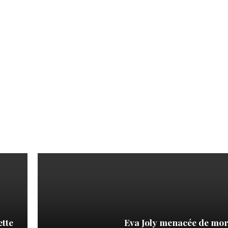
ette
Eva Joly menacée de mor