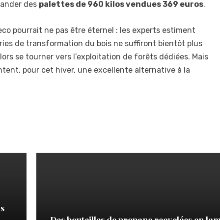
mmander des
palettes de 960 kilos vendues 369 euros
.
o pourrait ne pas être éternel : les experts estiment
ries de transformation du bois ne suffiront bientôt plus
lors se tourner vers l’exploitation de forêts dédiées. Mais
ent, pour cet hiver, une excellente alternative à la
is
Des bouteilles de propane recyclées en la