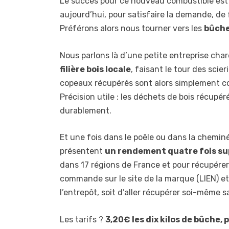
Le succès pour ce nouveau combustible est 
aujourd’hui, pour satisfaire la demande, de 
Préférons alors nous tourner vers les
bûche
Nous parlons là d’une petite entreprise char
filière bois locale
, faisant le tour des scier
copeaux récupérés sont alors simplement co
Précision utile : les déchets de bois récupé
durablement.
Et une fois dans le poêle ou dans la chemi
présentent
un rendement quatre fois sup
dans 17 régions de France et pour récupérer 
commande sur le site de la marque (LIEN) et
l’entrepôt, soit d’aller récupérer soi-même
Les tarifs ?
3,20€ les dix kilos de bûche, 