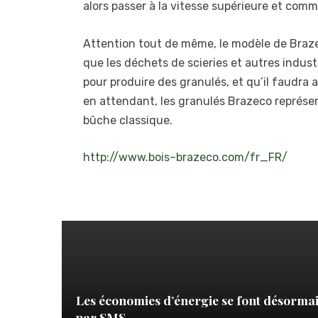
alors passer à la vitesse supérieure et co
Attention tout de même, le modèle de Brazec
que les déchets de scieries et autres indust
pour produire des granulés, et qu’il faudra a
en attendant, les granulés Brazeco représent
bûche classique.
http
://
www
.
bois
–
brazeco
.
com
/
fr
_
FR
/
Les économies d’énergie se font désorma
par SMS