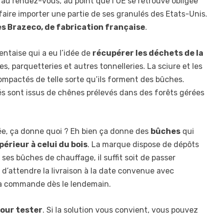
au rendez-vous, au point que l’UE se retrouve obligée
faire importer une partie de ses granulés des Etats-Unis.
s Brazeco, de fabrication française
.
entaise qui a eu l’idée de
récupérer les déchets de la
ies, parquetteries et autres tonnelleries. La sciure et les
mpactés de telle sorte qu’ils forment des bûches.
rés sont issus de chênes prélevés dans des forêts gérées
née, ça donne quoi ? Eh bien ça donne des
bûches
qui
érieur à celui du bois
. La marque dispose de dépôts
ses bûches de chauffage, il suffit soit de passer
 d’attendre la livraison à la date convenue avec
 sa commande dès le lendemain.
pour tester
. Si la solution vous convient, vous pouvez