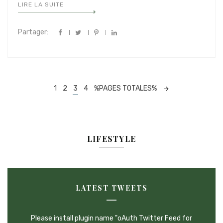
LIRE LA SUITE
Partager:
Navigation
1
2
3
4
%PAGES TOTALES%
dans
les
articles
LIFESTYLE
LATEST TWEETS
Please install plugin name "oAuth Twitter Feed for