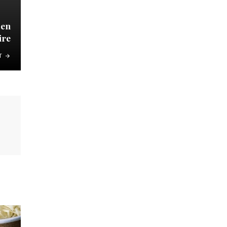
 en
ire
T