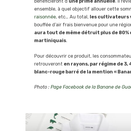
bénéficieront d’
une prime annuelle
. Il re
ensemble, à quel objectif allouer cette som
raisonnée
, etc… Au total,
les cultivateurs
bouffée d’air frais bienvenue pour une régio
aura tout de même détruit plus de 80% 
martiniquais
.
Pour découvrir ce produit, les consommateurs
retrouveront
en rayons, par régime de 3, 
blanc-rouge barré de la mention « Bana
Photo :
Page Facebook de la Banane de Guad