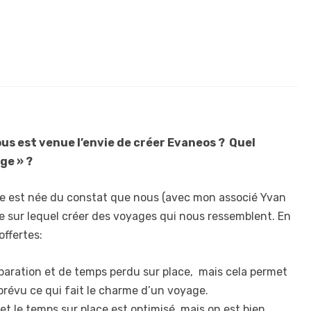
us est venue l’envie de créer Evaneos ? Quel
ge » ?
ée est née du constat que nous (avec mon associé Yvan
te sur lequel créer des voyages qui nous ressemblent. En
offertes:
paration et de temps perdu sur place, mais cela permet
mprévu ce qui fait le charme d’un voyage.
r et le temps sur place est optimisé, mais on est bien