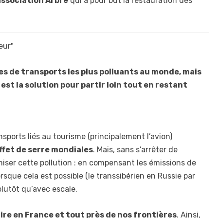
association Arbre
qui a pour but la restauration des
eur"
es de transports les plus polluants au monde, mais
 est la solution pour partir loin tout en restant
ansports liés au tourisme (principalement l’avion)
ffet de serre mondiales
. Mais, sans s’arrêter de
imiser cette pollution : en compensant les émissions de
orsque cela est possible (le transsibérien en Russie par
plutôt qu’avec escale.
re en France et tout près de nos frontières
. Ainsi,