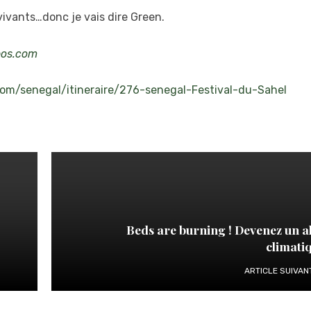
ivants…donc je vais dire Green.
os.com
om/senegal/itineraire/276-senegal-Festival-du-Sahel
Beds are burning ! Devenez un al
climati
ARTICLE SUIVAN