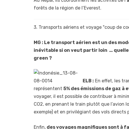
Au Népal, ils coordonnent les activités de l’
forêts de la région de l’Everest.
3. Transports aériens et voyage "coup de co
MG : Le transport aérien est un des mod
inévitable si on veut partir loin … quelle
green ?
ELB :
En effet, les tr
représentent
5% des émissions de gaz à e
voyager, il est possible de contribuer à min
CO2, en prenant le train plutôt que l’avion l
exemple) et en privilégiant des vols directs 
Enfin,
des voyages magnifiques sont à fai