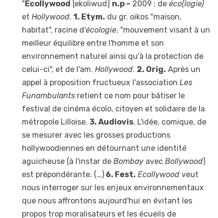
"
Ecollywood
[ekoliwud]
n.p –
2009 ; de
éco(logie)
et
Hollywood
.
1. Etym.
du gr. oikos "maison,
habitat", racine d'
écologie
, "mouvement visant à un
meilleur équilibre entre l'homme et son
environnement naturel ainsi qu'à la protection de
celui-ci", et de l'am.
Hollywood
.
2. Orig.
Après un
appel à proposition fructueux l'association
Les
Funambulants
retient ce nom pour bâtiser le
festival de cinéma écolo, citoyen et solidaire de la
métropole Lilloise.
3. Audiovis
. L'idée, comique, de
se mesurer avec les grosses productions
hollywoodiennes en détournant une identité
aguicheuse (à l'instar de
Bombay
avec
Bollywood
)
est prépondérante. (…)
6. Fest.
Ecollywood
veut
nous interroger sur les enjeux environnementaux
que nous affrontons aujourd'hui en évitant les
propos trop moralisateurs et les écueils de