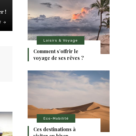
r !
T
Loisirs & Voyage
Comment s’offrir le
voyage de ses rêves ?
Eco-Mobilité
Ces destinations à
visiter en hiver