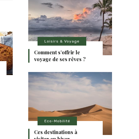
Loisirs & Voyage
Comment s’offrir le
voyage de ses rêves ?
Eco-Mobilité
Ces destinations à
visiter en hiver