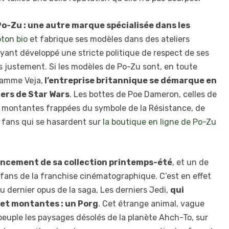
o-Zu : une autre marque spécialisée dans les
ton bio
et fabrique ses modèles dans des ateliers
ayant développé une stricte politique de respect de ses
s justement. Si les modèles de Po-Zu sont, en toute
 gamme Veja,
l’entreprise britannique se démarque en
vers de Star Wars
. Les bottes de Poe Dameron, celles de
rs montantes frappées du symbole de la Résistance, de
s fans qui se hasardent sur
la boutique en ligne de Po-Zu
lancement de sa collection printemps-été
, et un de
fans de la franchise cinématographique. C’est en effet
u dernier opus de la saga, Les derniers Jedi,
qui
 et montantes : un Porg
. Cet étrange animal, vague
euple les paysages désolés de la planète Ahch-To, sur