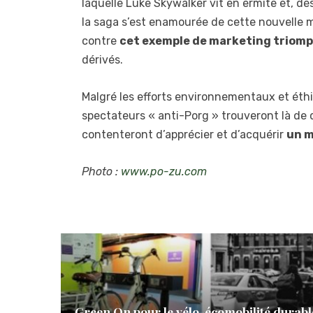
laquelle Luke Skywalker vit en ermite et, d
la saga s’est enamourée de cette nouvelle m
contre
cet exemple de marketing triom
dérivés.
Malgré les efforts environnementaux et éthi
spectateurs « anti-Porg » trouveront là de q
contenteront d’apprécier et d’acquérir
un m
Photo :
www.po-zu.com
Green On pour le vélo-écomobilité durabl