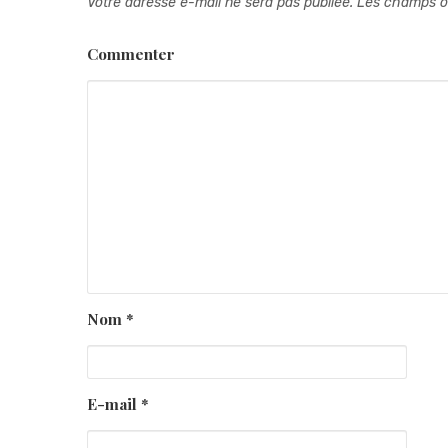
Votre adresse e-mail ne sera pas publiée.
Les champs ob
Commenter
Nom
*
E-mail
*