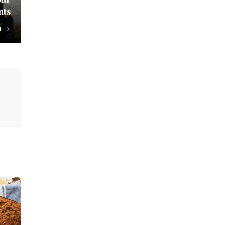
nts
T