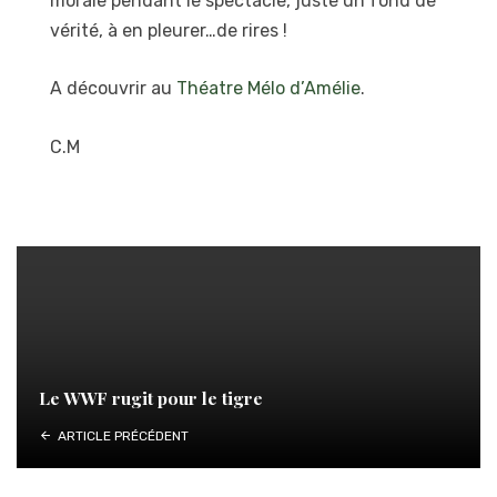
morale pendant le spectacle, juste un fond de
vérité, à en pleurer…de rires !
A découvrir au
Théatre Mélo d’Amélie
.
C.M
Le WWF rugit pour le tigre
ARTICLE PRÉCÉDENT