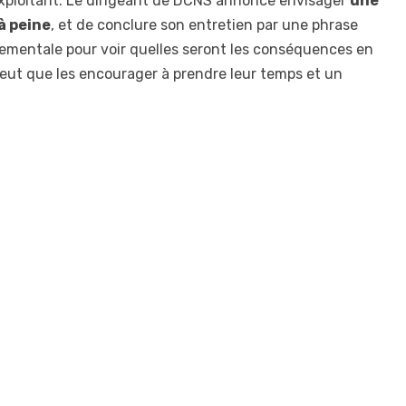
 exploitant. Le dirigeant de DCNS annonce envisager
une
à peine
, et de conclure son entretien par une phrase
nnementale pour voir quelles seront les conséquences en
ut que les encourager à prendre leur temps et un