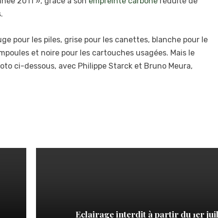
nnée 2011 », grâce à son
empreinte carbone
réduite de
.
uge pour les piles, grise pour les canettes, blanche pour le
 ampoules et noire pour les cartouches usagées. Mais le
photo ci-dessous, avec Philippe Starck et Bruno Meura,
Eclairage interdit à partir du 1er juil