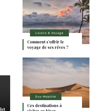
Loisirs & Voyage
Comment s’offrir le
voyage de ses rêves ?
Eco-Mobilité
Ces destinations à
let
visiter en hiver