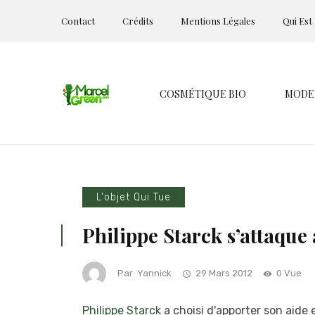
Contact
Crédits
Mentions Légales
Qui Est
COSMÉTIQUE BIO
MODE
L'objet Qui Tue
Philippe Starck s’attaque 
Par
Yannick
29 Mars 2012
0 Vue
Philippe Starck
a choisi d'apporter son aide e