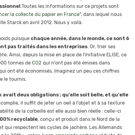
essionnel
.Toutes les informations sur ce projets sont
ancer la collecte du papier en France"
, dans lequel nous
lle Starck en avril 2012. Nous y voilà.
poids puisque
chaque année, dans le monde, ce sont 6
ont pas traités dans les entreprises
. Or, trier ses
e. Ainsi, depuis la mise en place de l'initiative ELISE, ce
 000 tonnes de
CO2
qui n'ont pas été émises dans
u qui ont été économisés. Imaginez un peu ces chiffres
e le tournis.
 avait deux obligations : qu'elle soit belle, et qu'elle
omplie, il suffit de jeter un oeil à l'objet et à sa texture
ilité de la corbeille est elle aussi bien réelle : celle-ci
100% recyclable
, conçu et produit dans le Nord de la
t qui respectent les cycles de jachère. Les Allemands