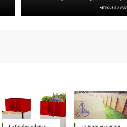
ARTICLE SUIVAN
La fin des odeurs
La tente en carton