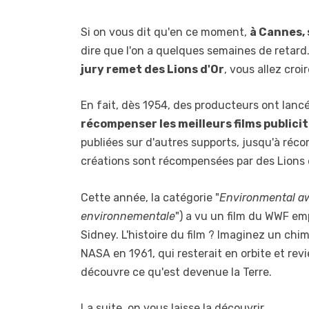
Si on vous dit qu'en ce moment,
à Cannes, 
dire que l'on a quelques semaines de retard. 
jury remet des Lions d'Or
, vous allez cro
En fait, dès 1954, des producteurs ont lancé
récompenser les meilleurs films publicit
publiées sur d'autres supports, jusqu'à réco
créations sont récompensées par des Lions 
Cette année, la catégorie "
Environmental a
environnementale
") a vu un film du WWF emp
Sidney. L'histoire du film ? Imaginez un ch
NASA en 1961, qui resterait en orbite et rev
découvre ce qu'est devenue la Terre.
La suite, on vous laisse la découvrir.