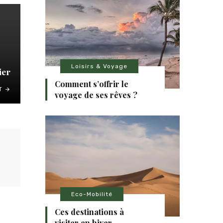
Loisirs & Voyage
ier
Comment s’offrir le
T
voyage de ses rêves ?
Eco-Mobilité
Ces destinations à
visiter en hiver