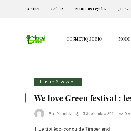
Contact
Crédits
Mentions Légales
Qui Est
COSMÉTIQUE BIO
MODE
Loisirs & Voyage
We love Green festival : l
Par
Yannick
13 Septembre 2011
0 V
1. Le tipi éco-conçu de Timberland