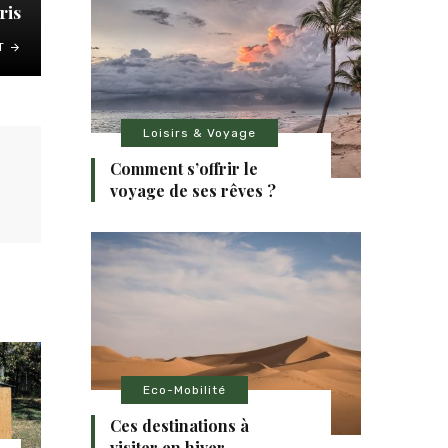
ris
T
Loisirs & Voyage
Comment s’offrir le
voyage de ses rêves ?
Eco-Mobilité
Ces destinations à
visiter en hiver