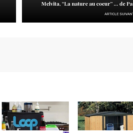
Melvita, “La nature au coeur” … de Pa
ARTICLE SUIVAN