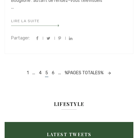
Bouglione : autant de rendez-vous télévisuels
...
LIRE LA SUITE
Partager:
Navigation
1
...
4
5
6
...
%PAGES TOTALES%
dans
les
articles
LIFESTYLE
LATEST TWEETS