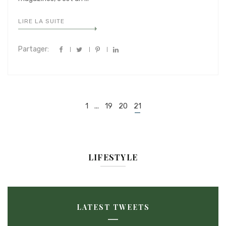
LIRE LA SUITE
Partager:
Navigation
1
...
19
20
21
dans
les
articles
LIFESTYLE
LATEST TWEETS