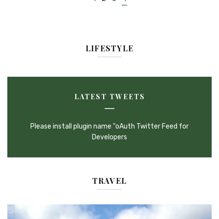
dans
les
articles
LIFESTYLE
LATEST TWEETS
Please install plugin name "oAuth Twitter Feed for
Developers
TRAVEL