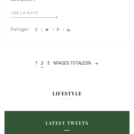
LIRE LA SUITE
Partager:
Navigation
1
2
3
%PAGES TOTALES%
dans
les
articles
LIFESTYLE
LATEST TWEETS