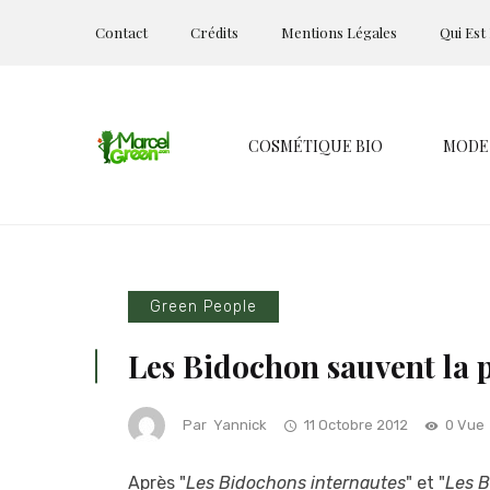
Contact
Crédits
Mentions Légales
Qui Est
COSMÉTIQUE BIO
MODE
Green People
Les Bidochon sauvent la 
Par
Yannick
11 Octobre 2012
0 Vue
Après "
Les Bidochons internautes
" et "
Les B