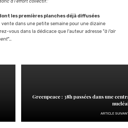
onc à l’effort collectif
."
dont les premières planches déjà diffusées
en vente dans une petite semaine pour une dizaine
erez-vous dans la dédicace que l'auteur adresse "
à l'air
ment
"…
Greenpeace : 38h passées dans une centr
nucléa
ARTICLE SUIVAN