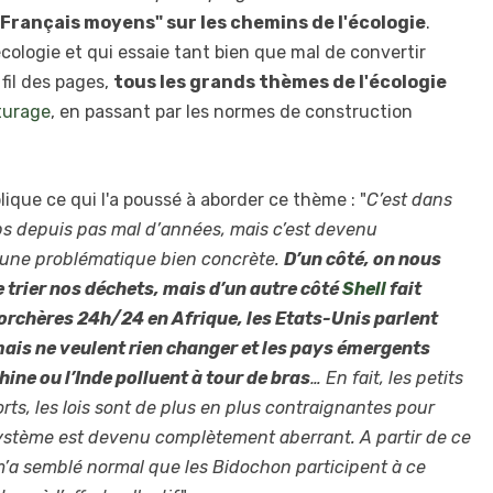
rançais moyens" sur les chemins de l'écologie
.
écologie et qui essaie tant bien que mal de convertir
fil des pages,
tous les grands thèmes de l'écologie
turage
, en passant par les normes de construction
lique ce qui l'a poussé à aborder ce thème : "
C’est dans
mps depuis pas mal d’années, mais c’est devenu
 une problématique bien concrète.
D’un côté, on nous
trier nos déchets, mais d’un autre côté
Shell
fait
torchères 24h/24 en Afrique, les Etats-Unis parlent
is ne veulent rien changer et les pays émergents
ine ou l’Inde polluent à tour de bras
… En fait, les petits
orts, les lois sont de plus en plus contraignantes pour
système est devenu complètement aberrant. A partir de ce
 m’a semblé normal que les Bidochon participent à ce