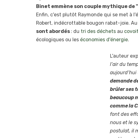
Binet emmène son couple mythique de "F
Enfin, c'est plutôt Raymonde qui se met à l'
Robert, indécrottable bougon rabat-joie. Au 
sont abordés
: du
tri des déchets
au
covoi
écologiques ou les
économies d'énergie
.
L'auteur exp
l’air du te
aujourd’hui
demande de 
brûler ses 
beaucoup ma
comme la Ch
font des eff
nous et le 
postulat, il