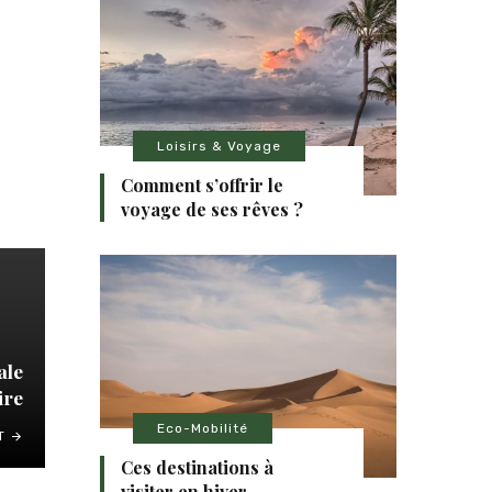
Loisirs & Voyage
Comment s’offrir le
voyage de ses rêves ?
ale
ire
Eco-Mobilité
T
Ces destinations à
visiter en hiver