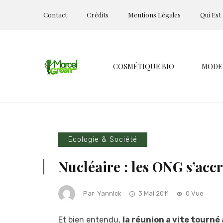
Contact
Crédits
Mentions Légales
Qui Est
COSMÉTIQUE BIO
MODE
Ecologie & Société
Nucléaire : les ONG s’acc
Par
Yannick
3 Mai 2011
0 Vue
Et bien entendu,
la réunion a vite tourné