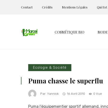
Contact
Crédits
Mentions Légales
Qui Est
COSMÉTIQUE BIO
MODE
Ecologie & Société
Puma chasse le superflu
Par
Yannick
16 Avril 2010
0 Vue
Puma l’équipementier sportif allemand, inn