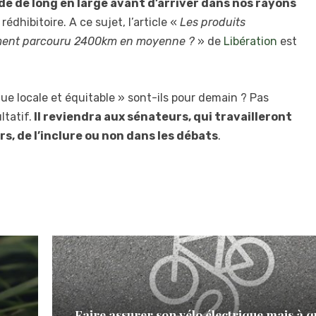
de de long en large avant d’arriver dans nos rayons
e
rédhibitoire. A ce sujet, l’article «
Les produits
aiment parcouru 2400km en moyenne ?
» de
Libération
est
que locale et équitable » sont-ils pour demain ? Pas
tatif.
Il reviendra aux sénateurs, qui travailleront
urs, de l’inclure ou non dans les débats
.
Faire assurer son vélo électrique mais à q