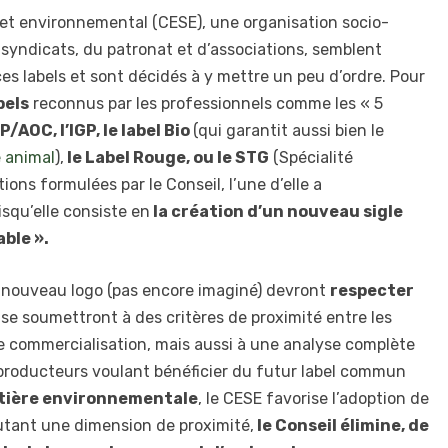
et environnemental (CESE), une organisation socio-
syndicats, du patronat et d’associations, semblent
es labels et sont décidés à y mettre un peu d’ordre. Pour
bels
reconnus par les professionnels comme les « 5
P/AOC, l’IGP, le label Bio
(qui garantit aussi bien le
e animal
),
le Label Rouge, ou le STG
(Spécialité
tions formulées par le Conseil, l’une d’elle a
squ’elle consiste en
la création d’un nouveau sigle
able ».
le nouveau logo (pas encore imaginé) devront
respecter
t se soumettront à des critères de proximité entre les
e commercialisation, mais aussi à une analyse complète
s producteurs voulant bénéficier du futur label commun
atière environnementale
, le CESE favorise l’adoption de
utant une dimension de proximité,
le Conseil élimine, de