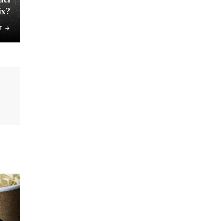
ix?
T