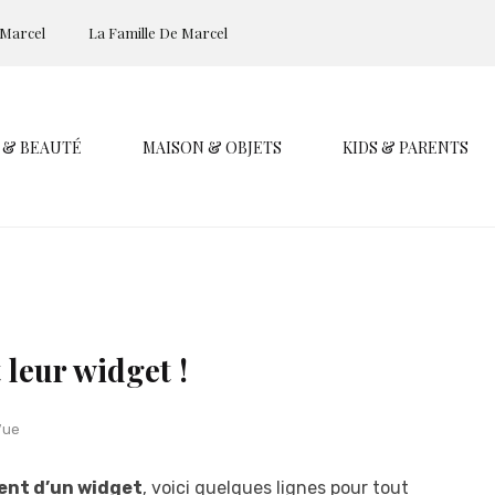
 Marcel
La Famille De Marcel
 & BEAUTÉ
MAISON & OBJETS
KIDS & PARENTS
leur widget !
Vue
nt d’un widget
, voici quelques lignes pour tout