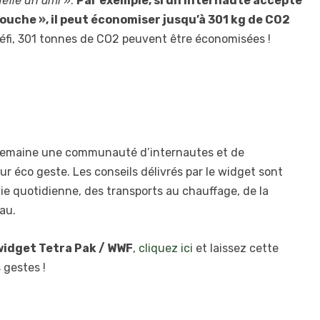
défie un ami
».
Par exemple, si un internaute accepte
douche », il peut économiser jusqu’à 301 kg de CO2
éfi, 301 tonnes de CO2 peuvent être économisées !
 semaine une communauté d’internautes et de
ur éco geste. Les conseils délivrés par le widget sont
ie quotidienne, des transports au chauffage, de la
au.
widget Tetra Pak / WWF
,
cliquez ici
et laissez cette
 gestes !