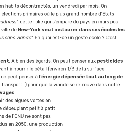
 en habits décontractés, un vendredi par mois. On
s élections primaires où le plus grand nombre d’Etats
madness
", cette folie qui s’empare du pays en mars pour
 ville de
New-York veut instaurer dans ses écoles les
dis sans viande
". En quoi est-ce un geste écolo ? C’est
ment
. A bien des égards. On peut penser aux
pesticides
ant à nourrir le bétail (environ 1/3 de la surface
, on peut penser à
l’énergie dépensée tout au long de
, transport…) pour que la viande se retrouve dans notre
evages
ir des algues vertes en
e dépeuplent petit à petit
ons de l’ONU ne sont pas
idus en 2050, une production