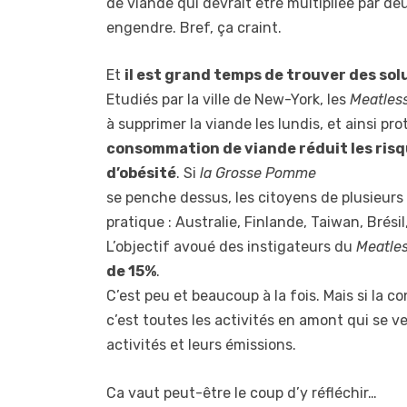
de viande qui devrait être multipliée par de
engendre. Bref, ça craint.
Et
il est grand temps de trouver des sol
Etudiés par la ville de New-York, les
Meatles
à supprimer la viande les lundis, et ainsi pr
consommation de viande réduit les risq
d’obésité
. Si
la Grosse Pomme
se penche dessus, les citoyens de plusieurs
pratique : Australie, Finlande, Taiwan, Brés
L’objectif avoué des instigateurs du
Meatle
de 15%
.
C’est peu et beaucoup à la fois. Mais si la 
c’est toutes les activités en amont qui se v
activités et leurs émissions.
Ca vaut peut-être le coup d’y réfléchir…