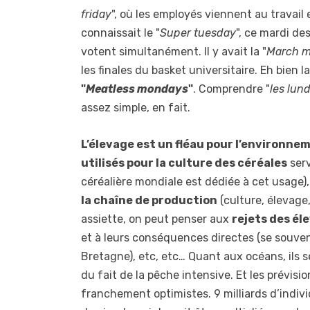
friday
", où les employés viennent au travail
connaissait le "
Super tuesday
", ce mardi de
votent simultanément. Il y avait la "
March 
les finales du basket universitaire. Eh bien la
"
Meatless mondays
"
. Comprendre "
les lun
assez simple, en fait.
L’élevage est un fléau pour l’environne
utilisés pour la culture des céréales
serv
céréalière mondiale est dédiée à cet usage)
la chaîne de production
(culture, élevage
assiette, on peut penser aux
rejets des él
et à leurs conséquences directes (se souven
Bretagne), etc, etc… Quant aux océans, ils s
du fait de la pêche intensive. Et les prévisi
franchement optimistes. 9 milliards d’indiv