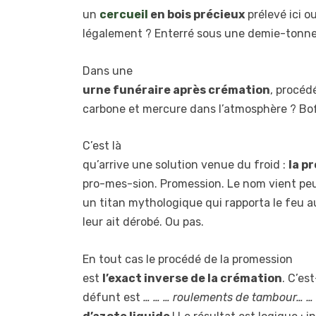
un
cercueil
en bois précieux
prélevé ici o
légalement ? Enterré sous une demie-tonne
Dans une
urne funéraire après crémation
, procéd
carbone et mercure dans l’atmosphère ? Bof
C’est là
qu’arrive une solution venue du froid :
la p
pro-mes-sion. Promession. Le nom vient peu
un titan mythologique qui rapporta le feu 
leur ait dérobé. Ou pas.
En tout cas le procédé de la promession
est
l’exact inverse de la crémation
. C’es
défunt est
… … … roulements de tambour… …