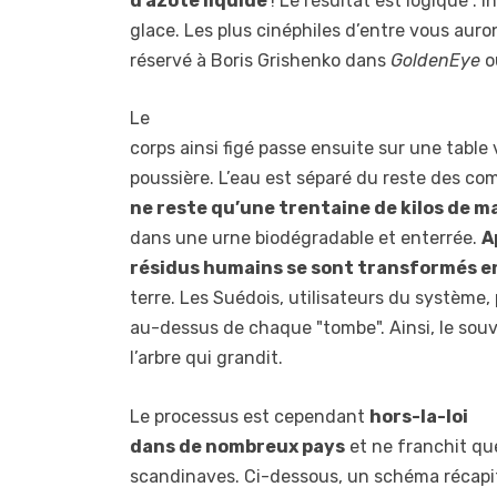
d’azote liquide
! Le résultat est logique :
glace. Les plus cinéphiles d’entre vous auro
réservé à Boris Grishenko dans
GoldenEye
o
Le
corps ainsi figé passe ensuite sur une table 
poussière. L’eau est séparé du reste des c
ne reste qu’une trentaine de kilos de m
dans une urne biodégradable et enterrée.
A
résidus humains se sont transformés 
terre. Les Suédois, utilisateurs du système
au-dessus de chaque "tombe". Ainsi, le sou
l’arbre qui grandit.
Le processus est cependant
hors-la-loi
dans de nombreux pays
et ne franchit que
scandinaves. Ci-dessous, un schéma récapit