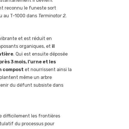
 instantanément il devient
nt reconnu le funeste sort
u au T-1000 dans
Terminator 2
.
vibrante et est réduit en
omposants organiques, et
il
atière
. Qui est ensuite déposée
près 3 mois, l’urne et les
en compost
et nourrissent ainsi la
, plantent même un arbre
venir du défunt subsiste dans
 difficilement les frontières
ulatif du processus pour