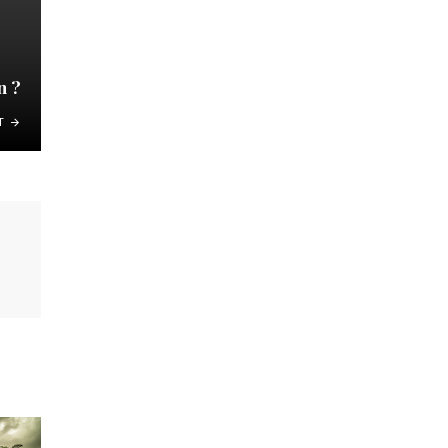
n ?
T