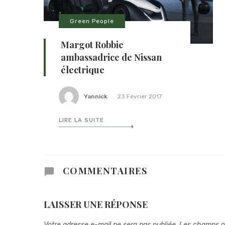
Green People
Margot Robbie
ambassadrice de Nissan
électrique
Yannick
23 Février 2017
LIRE LA SUITE
COMMENTAIRES
LAISSER UNE RÉPONSE
Votre adresse e-mail ne sera pas publiée.
Les champs ob