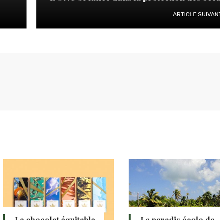
ARTICLE SUIVAN
Le chocolat équitable
Le paradis écolo de