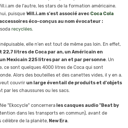
l.i.am de l'autre, les stars de la formation américaine.
'hui, puisque
Will.i.am s'est associé avec
Coca Cola
'accessoires éco-conçus au nom évocateur :
e soda
recyclées
.
 inépuisable, elle n'en est tout de même pas loin. En effet,
t 22,7 litres de Coca par an, un Américain en
un Mexicain 225 litres par an et par personne
. Un
e, ce sont quelques 4000 litres de Coca qui sont
e. Alors des bouteilles et des canettes vides, il y en a.
veut couvrir
un large éventail de produits et d'objets
nt par les chaussures ou les sacs.
ffée "Ekocycle" concernera
les casques audio "Beat by
ttention dans les transports en commun), avant de
 célèbre de la planète,
New Era
.