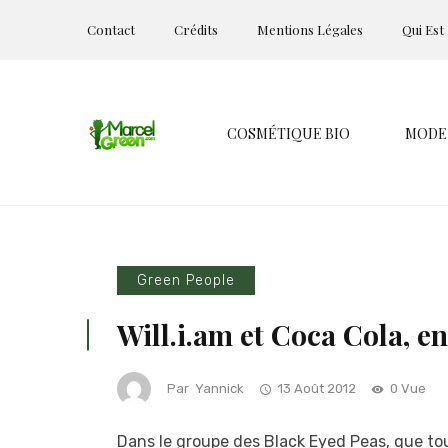
Contact
Crédits
Mentions Légales
Qui Est
COSMÉTIQUE BIO
MODE
Green People
Will.i.am et Coca Cola, e
Par
Yannick
13 Août 2012
0 Vue
Dans le groupe des Black Eyed Peas, que tou