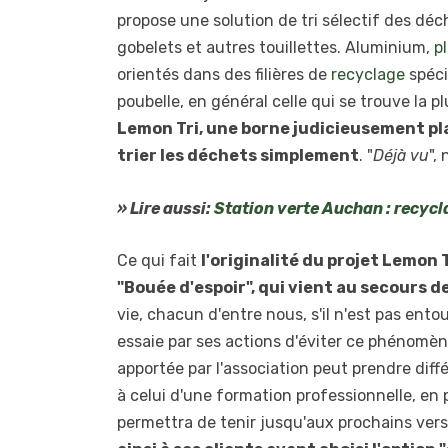
propose une solution de tri sélectif des déch
gobelets et autres touillettes. Aluminium,
p
orientés dans des filières de
recyclage
spéci
poubelle, en général celle qui se trouve la 
Lemon Tri, une borne judicieusement pl
trier les déchets simplement
. "
Déjà vu
",
» Lire aussi:
Station verte Auchan : recycl
Ce qui fait
l'originalité du projet Lemon Tr
"Bouée d'espoir", qui vient au secours d
vie, chacun d'entre nous, s'il n'est pas ento
essaie par ses actions d'éviter ce phénomèn
apportée par l'association peut prendre dif
à celui d'une formation professionnelle, en 
permettra de tenir jusqu'aux prochains ver