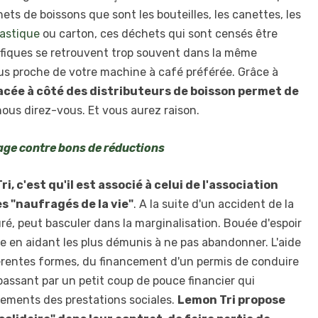
ets de boissons que sont les bouteilles, les canettes, les
lastique
ou carton, ces déchets qui sont censés être
fiques se retrouvent trop souvent dans la même
plus proche de votre machine à café préférée. Grâce à
acée à côté des distributeurs de boisson permet de
 nous direz-vous. Et vous aurez raison.
age contre bons de réductions
i, c'est qu'il est associé à celui de l'association
es "naufragés de la vie"
. A la suite d'un accident de la
uré, peut basculer dans la marginalisation. Bouée d'espoir
e en aidant les plus démunis à ne pas abandonner. L'aide
férentes formes, du financement d'un permis de conduire
passant par un petit coup de pouce financier qui
sements des prestations sociales.
Lemon Tri propose