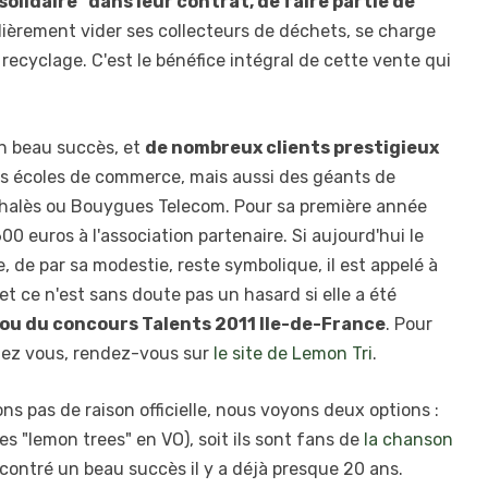
"solidaire" dans leur contrat, de faire partie de
ulièrement vider ses collecteurs de déchets, se charge
 recyclage. C'est le bénéfice intégral de cette vente qui
un beau succès, et
de nombreux clients prestigieux
es écoles de commerce, mais aussi des géants de
 Thalès ou Bouygues Telecom. Pour sa première année
0 euros à l'association partenaire. Si aujourd'hui le
de par sa modestie, reste symbolique, il est appelé à
 et ce n'est sans doute pas un hasard si elle a été
 ou du concours Talents 2011 Ile-de-France
. Pour
hez vous, rendez-vous sur
le site de Lemon Tri
.
ns pas de raison officielle, nous voyons deux options :
es "lemon trees" en VO), soit ils sont fans de
la chanson
ncontré un beau succès il y a déjà presque 20 ans.