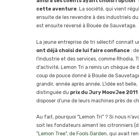
ainsi à ses clients ayant choisi l'option 
cette aventure
. La société, qui vient rég
ensuite de les revendre à des industriels du
est ensuite reversé à Bouée de Sauvetage.
La jeune entreprise de tri sélectif connaît 
ont déjà choisi de lui faire confiance
: d
l'industrie et des services, comme Rhodia,
d'activité, Lemon Tri a remis un chèque de 60
coup de pouce donné à Bouée de Sauvetage, 
grandir, année après année. L'idée est belle,
distinguée du
prix du Jury MoovJee 2011
disposer d'une de leurs machines près de c
Au fait, pourquoi "Lemon Tri" ? Si nous n'avo
soit les fondateurs aiment les citronniers (d
"Lemon Tree", de Fools Garden
, qui avait re