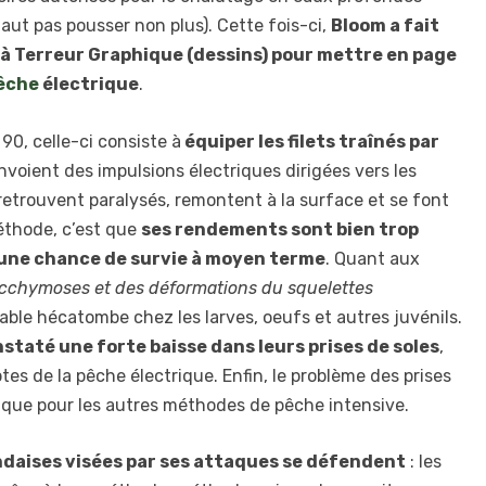
 faut pas pousser non plus). Cette fois-ci,
Bloom a fait
 à Terreur Graphique (dessins) pour mettre en page
êche
électrique
.
90, celle-ci consiste à
équiper les filets traînés par
envoient des impulsions électriques dirigées vers les
 retrouvent paralysés, remontent à la surface et se font
méthode, c’est que
ses rendements sont bien trop
 une chance de survie à moyen terme
. Quant aux
ecchymoses et des déformations du squelettes
able hécatombe chez les larves, oeufs et autres juvénils.
staté une forte baisse dans leurs prises de soles
,
tes de la pêche électrique. Enfin, le problème des prises
e que pour les autres méthodes de pêche intensive.
ndaises visées par ses attaques se défendent
: les