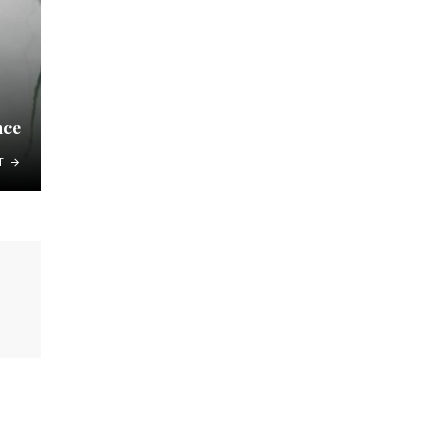
nce
T