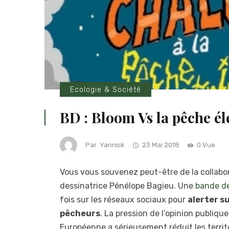
Ecologie & Société
BD : Bloom Vs la pêche él
Par
Yannick
23 Mai 2018
0 Vue
Vous vous souvenez peut-être de la collabor
dessinatrice Pénélope Bagieu. Une
bande d
fois sur les réseaux sociaux pour
alerter s
pêcheurs
. La pression de l’opinion publiqu
Européenne a sérieusement réduit les territ