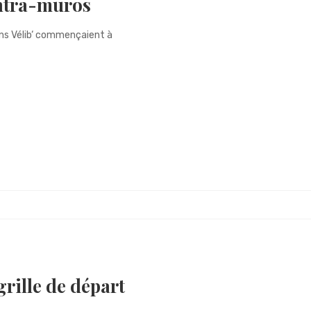
intra-muros
ions Vélib‘ commençaient à
grille de départ