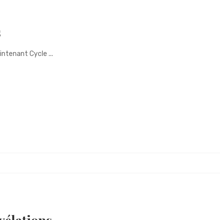
s
intenant Cycle ...